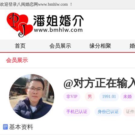
欢迎登录八闽婚恋网www.bmhlw.com ！
首页
会员展示
缘分相聚
婚
会员展示
@对方正在输
非VIP
男
1991.01
未婚
手机已认证
身份已认证
证件
基本资料