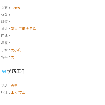
身高：
170cm
体型：
喝酒：
地址：
福建,三明,大田县
民族：
星座：
子女：
无小孩
备车：
无
学历工作
学历：
高中
职业：
工人/技工