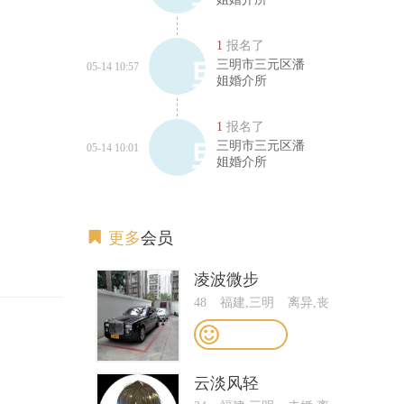
1
报名了
三明市三元区潘
05-14 10:57
姐婚介所
1
报名了
三明市三元区潘
05-14 10:01
姐婚介所
更多
会员
凌波微步
48
福建,三明
离异,丧
偶,短婚
云淡风轻