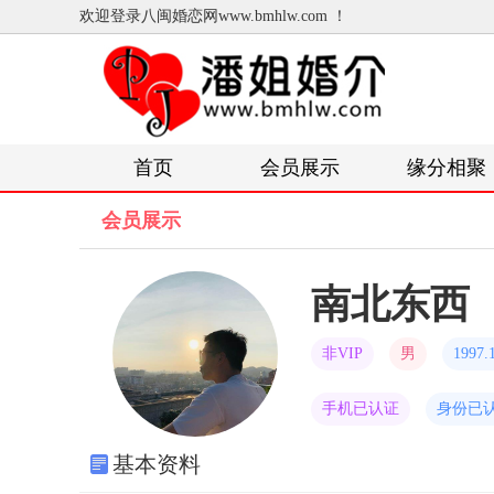
欢迎登录八闽婚恋网www.bmhlw.com ！
首页
会员展示
缘分相聚
会员展示
南北东西
非VIP
男
1997.
手机已认证
身份已
基本资料