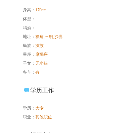
身高：
170cm
体型：
喝酒：
地址：
福建,三明,沙县
民族：
汉族
星座：
摩羯座
子女：
无小孩
备车：
有
学历工作
学历：
大专
职业：
其他职位