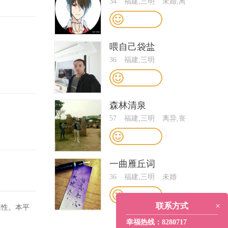
34
福建,三明
未婚,离
异,短婚
喂自己袋盐
36
福建,三明
森林清泉
57
福建,三明
离异,丧
偶
一曲雁丘词
36
福建,三明
未婚
×
联系方式
靠性。本平
幸福热线：8280717