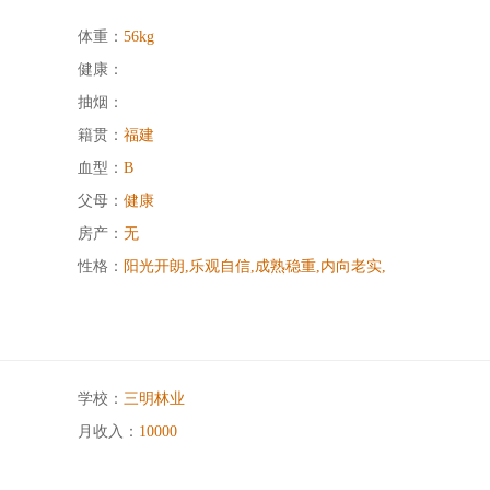
体重：
56kg
健康：
抽烟：
籍贯：
福建
血型：
B
父母：
健康
房产：
无
性格：
阳光开朗,乐观自信,成熟稳重,内向老实,
学校：
三明林业
月收入：
10000